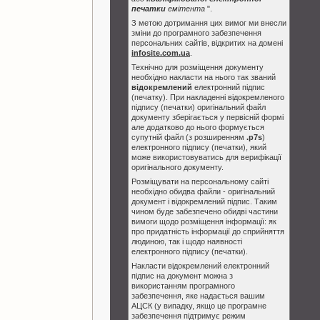
печатки
емітента
".
З метою дотримання цих вимог ми внесли
зміни до програмного забезпечення
персональних сайтів, відкритих на домені
infosite.com.ua
.
Технічно для розміщення документу
необхідно накласти на нього так званий
відокремлений
електронний підпис
(печатку). При накладенні відокремленого
підпису (печатки) оригінальний файл
документу зберігається у первісній формі
але додатково до нього формується
супутній файл (з розширенням
.p7s
)
електронного підпису (печатки), який
може використовуватись для верифікації
оригінального документу.
Розміщувати на персональному сайті
необхідно обидва файли - оригінальний
документ і відокремлений підпис. Таким
чином буде забезпечено обидві частини
вимоги щодо розміщення інформації: як
про придатність інформації до сприйняття
людиною, так і щодо наявності
електронного підпису (печатки).
Накласти відокремлений електронний
підпис на документ можна з
використанням програмного
забезпечення, яке надається вашим
АЦСК (у випадку, якщо це програмне
забезпечення підтримує режим