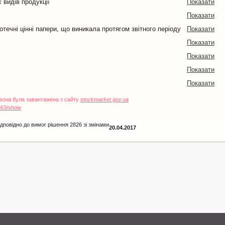
 видів продукції
Показати
Показати
отечні цінні папери, що виникала протягом звітного періоду
Показати
Показати
Показати
Показати
Показати
 вона була завантажена з сайту
stockmarket.gov.ua
363/show
дповідно до вимог рішення 2826 зі змінами
20.04.2017