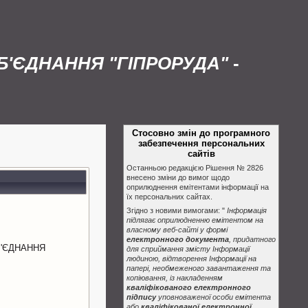
'ЄДНАННЯ "ГІПРОРУДА"
-
Стосовно змін до програмного
забезпечення персональних
сайтів
Останньою редакцією Рішення № 2826
внесено зміни до вимог щодо
оприлюднення емітентами інформації на
їх персональних сайтах.
Згідно з новими вимогами: "
Інформація
підлягає оприлюдненню емітентом на
власному веб-сайті у формі
електронного документа
, придатного
'ЄДНАННЯ
для сприймання змісту Інформації
людиною, відтворення Інформації на
папері, необмеженого завантаження та
копіювання, із накладенням
кваліфікованого електронного
підпису
уповноваженої особи емітента
або
кваліфікованої електронної