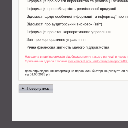
Інформація про обсяги виробництва та реалізації основних
Інформація про собівартість реалізованої продукції
Відомості щодо особливої інформації та інформації про іп
Відомості про аудиторський висновок (звіт)
Інформація про стан корпоративного управління
Звіт про корпоративне управління
Річна фінансова звітність малого підприємства
Наведена вище інформація відображається у такому вигляді, в якому
Оригінальна адреса сторінки
stockmarket.gov.ua/db/xml/yearreports/88
Дата оприлюднення інформації на персональній сторінці (вказується ві
від 01.03.2015 р.)
Повернутись