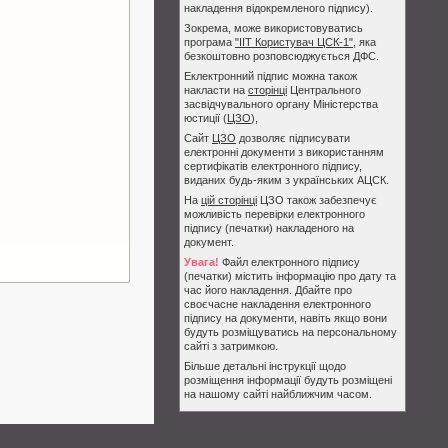
накладення відокремленого підпису).
Зокрема, може використовуватись
програма
"ІІТ Користувач ЦСК-1"
, яка
безкоштовно розповсюджується ДФС.
Еклектронний підпис можна також
накласти на
сторінці
Центрального
засвідчувального органу Міністерства
юстиції (
ЦЗО
),
Сайт
ЦЗО
дозволяє підписувати
електронні документи з використанням
сертифікатів електронного підпису,
виданих будь-яким з українських АЦСК.
На
цій сторінці
ЦЗО також забезпечує
можливість перевірки електронного
підпису (печатки) накладеного на
документ.
Увага!
Файл електронного підпису
(печатки) містить інформацію про дату та
час його накладення. Дбайте про
своєчасне накладення електронного
підпису на документи, навіть якщо вони
будуть розміщуватись на персональному
сайті з затримкою.
Більше детальні інструкції щодо
розміщення інформації будуть розміщені
на нашому сайті найближчим часом.