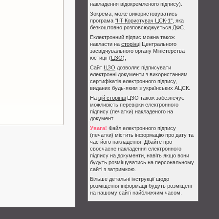
накладення відокремленого підпису).
Зокрема, може використовуватись
програма
"ІІТ Користувач ЦСК-1"
, яка
безкоштовно розповсюджується ДФС.
Еклектронний підпис можна також
накласти на
сторінці
Центрального
засвідчувального органу Міністерства
юстиції (
ЦЗО
),
Сайт
ЦЗО
дозволяє підписувати
електронні документи з використанням
сертифікатів електронного підпису,
виданих будь-яким з українських АЦСК.
На
цій сторінці
ЦЗО також забезпечує
можливість перевірки електронного
підпису (печатки) накладеного на
документ.
Увага!
Файл електронного підпису
(печатки) містить інформацію про дату та
час його накладення. Дбайте про
своєчасне накладення електронного
підпису на документи, навіть якщо вони
будуть розміщуватись на персональному
сайті з затримкою.
Більше детальні інструкції щодо
розміщення інформації будуть розміщені
на нашому сайті найближчим часом.