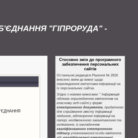
'ЄДНАННЯ "ГІПРОРУДА"
-
Стосовно змін до програмного
забезпечення персональних
сайтів
Останньою редакцією Рішення № 2826
внесено зміни до вимог щодо
оприлюднення емітентами інформації на
їх персональних сайтах.
Згідно з новими вимогами: "
Інформація
підлягає оприлюдненню емітентом на
власному веб-сайті у формі
електронного документа
, придатного
'ЄДНАННЯ
для сприймання змісту Інформації
людиною, відтворення Інформації на
папері, необмеженого завантаження та
копіювання, із накладенням
кваліфікованого електронного
підпису
уповноваженої особи емітента
або
кваліфікованої електронної