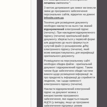
печатки
емітента
".
З метою дотримання цих вимог ми внесли
зміни до програмного забезпечення
персональних сайтів, відкритих на домені
infosite.com.ua
.
Технічно для розміщення документу
необхідно накласти на нього так званий
відокремлений
електронний підпис
(печатку). При накладенні відокремленого
підпису (печатки) оригінальний файл
документу зберігається у первісній формі
але додатково до нього формується
супутній файл (з розширенням
.p7s
)
електронного підпису (печатки), який
може використовуватись для верифікації
оригінального документу.
Розміщувати на персональному сайті
необхідно обидва файли - оригінальний
документ і відокремлений підпис. Таким
чином буде забезпечено обидві частини
вимоги щодо розміщення інформації: як
про придатність інформації до сприйняття
людиною, так і щодо наявності
електронного підпису (печатки).
Накласти відокремлений електронний
підпис на документ можна з
використанням програмного
забезпечення, яке надається вашим
АЦСК (у випадку, якщо це програмне
забезпечення підтримує режим