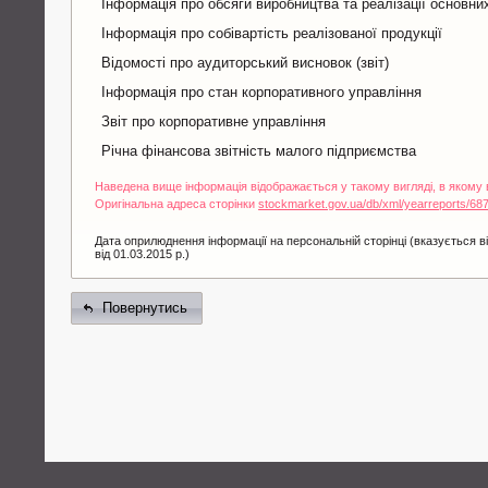
Інформація про обсяги виробництва та реалізації основних
Інформація про собівартість реалізованої продукції
Відомості про аудиторський висновок (звіт)
Інформація про стан корпоративного управління
Звіт про корпоративне управління
Річна фінансова звітність малого підприємства
Наведена вище інформація відображається у такому вигляді, в якому
Оригінальна адреса сторінки
stockmarket.gov.ua/db/xml/yearreports/68
Дата оприлюднення інформації на персональній сторінці (вказується ві
від 01.03.2015 р.)
Повернутись