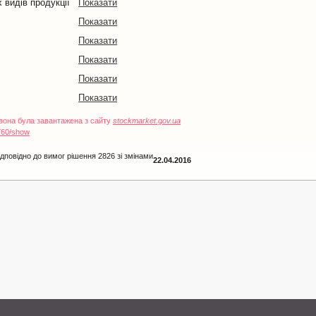
 видів продукції
Показати
Показати
Показати
Показати
Показати
Показати
 вона була завантажена з сайту
stockmarket.gov.ua
760/show
дповідно до вимог рішення 2826 зі змінами
22.04.2016