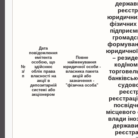
держав
реєст
юридичних
фізичних 
підприємц
громадс
формуван
Дата
юридичної
повідомлення
– резиде
емітента
Повне
особою, що
найменування
код/ном
№
здійснює
юридичної особи -
торговел
з/
облік права
власника пакета
п
власності на
акцій або
банківськ
акції в
зазначення -
судов
депозитарній
"фізична особа"
системі або
реєстр
акціонером
реєстрац
посвідч
місцевого
влади іно
держави
реєстр