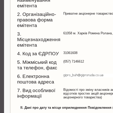
найменування
емітента
2. Організаційно-
Приватне акціонерне товариств
правова форма
емітента
3.
61058 м. Харків Ромена Ролана,
Місцезнаходження
емітента
4. Код за ЄДРПОУ
31061608
5. Міжміський код
(057) 7146612
та телефон, факс
6. Електронна
поштова адреса
7. Вид особливої
Відомості про зміну власників а
відсотків простих акцій акціоне
інформації
акціонерного товариства)
II. Дані про дату та місце оприлюднення Повідомлення