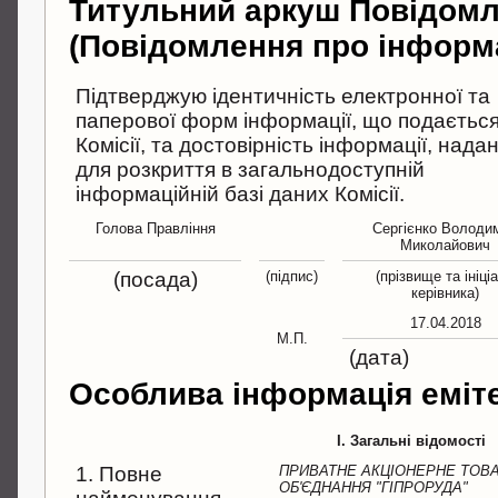
Титульний аркуш Повідом
(Повідомлення про інформ
Підтверджую ідентичність електронної та
паперової форм інформації, що подається
Комісії, та достовірність інформації, надан
для розкриття в загальнодоступній
інформаційній базі даних Комісії.
Голова Правління
Сергієнко Володи
Миколайович
(посада)
(підпис)
(прізвище та ініці
керівника)
17.04.2018
М.П.
(дата)
Особлива інформація еміт
I. Загальні відомості
1. Повне
ПРИВАТНЕ АКЦІОНЕРНЕ ТОВ
ОБ'ЄДНАННЯ "ГІПРОРУДА"