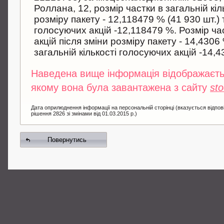
Роллана, 12, розмiр частки в загальнiй кiл
розмiру пакету - 12,118479 % (41 930 шт.) т
голосуючих акцій -12,118479 %. Розмiр час
акцiй пiсля змiни розмiру пакету - 14,4306 
загальнiй кiлькостi голосуючих акцій -14,4
Наведена вище інформація відображаєтьс
якому вона була завантажена з сайту
st
Дата оприлюднення інформації на персональній сторінці (вказується відпов
рішення 2826 зі змінами від 01.03.2015 р.)
Повернутись