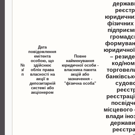
держав
реєст
юридичних
фізичних 
підприємц
громадс
формуван
Дата
юридичної
повідомлення
– резиде
емітента
Повне
особою, що
найменування
код/ном
№
здійснює
юридичної особи -
торговел
з/
облік права
власника пакета
п
власності на
акцій або
банківськ
акції в
зазначення -
судов
депозитарній
"фізична особа"
системі або
реєстр
акціонером
реєстрац
посвідч
місцевого
влади іно
держави
реєстр