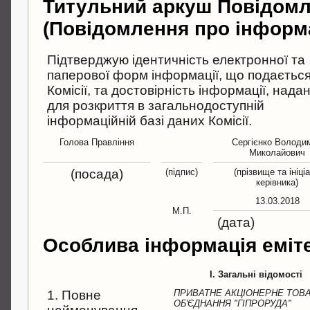
Титульний аркуш Повідом
(Повідомлення про інформ
Підтверджую ідентичність електронної та
паперової форм інформації, що подається
Комісії, та достовірність інформації, надан
для розкриття в загальнодоступній
інформаційній базі даних Комісії.
Голова Правління
Сергієнко Володи
Миколайович
(посада)
(підпис)
(прізвище та ініці
керівника)
13.03.2018
М.П.
(дата)
Особлива інформація еміт
I. Загальні відомості
1. Повне
ПРИВАТНЕ АКЦІОНЕРНЕ ТОВ
ОБ'ЄДНАННЯ "ГІПРОРУДА"