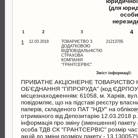
юридичної
(для юри
особи
нерезид
4
1
2
3
1
12.03.2018
ТОВАРИСТВО З
21213705
ДОДАТКОВОЮ
ВІДПОВІДАЛЬНІСТЮ
СТРАХОВА
КОМПАНІЯ
"ГРАНТСЕРВІС"
Зміст інформації:
ПРИВАТНЕ АКЦІОНЕРНЕ ТОВАРИСТВО
ОБ'ЄДНАННЯ "ГІПРОРУДА" (код ЄДРПОУ 
місцезнаходженням: 61058, м. Харків, вул
повідомляє, що на підставі реєстру власни
паперів, складеного ПАТ "НДУ" на облікову
отриманого від Депозитарію 12.03.2018 р.
інформація про зміну (зменшення) пакету 
особа ТДВ СК "ГРАНТСЕРВІС" розмiр частк
акцiй до змiни розмiру пакету - 13,130057%