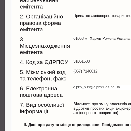
найменування
емітента
2. Організаційно-
Приватне акціонерне товариств
правова форма
емітента
3.
61058 м. Харків Ромена Ролана,
Місцезнаходження
емітента
4. Код за ЄДРПОУ
31061608
5. Міжміський код
(057) 7146612
та телефон, факс
6. Електронна
поштова адреса
7. Вид особливої
Відомості про зміну власників а
відсотків простих акцій акціоне
інформації
акціонерного товариства)
II. Дані про дату та місце оприлюднення Повідомлення