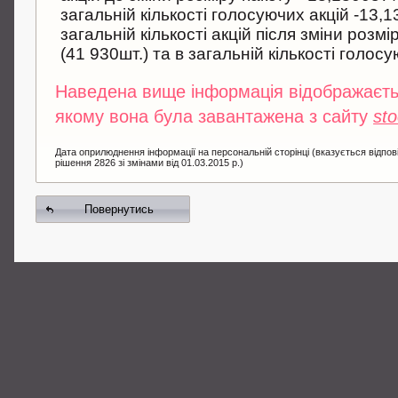
загальнiй кiлькостi голосуючих акцій -13,
загальнiй кiлькостi акцiй пiсля змiни розм
(41 930шт.) та в загальнiй кiлькостi голос
Наведена вище інформація відображаєтьс
якому вона була завантажена з сайту
st
Дата оприлюднення інформації на персональній сторінці (вказується відпов
рішення 2826 зі змінами від 01.03.2015 р.)
Повернутись