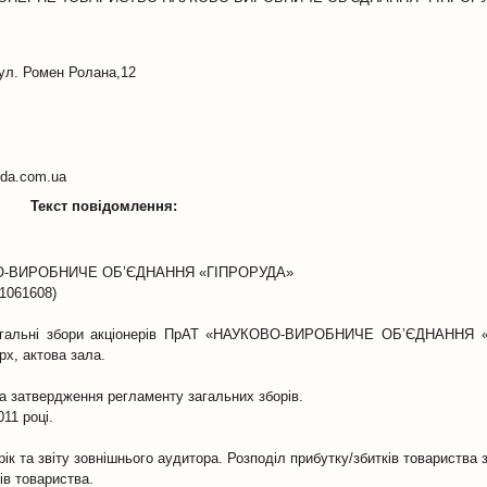
вул. Ромен Ролана,12
uda.com.ua
Текст повідомлення:
-ВИРОБНИЧЕ ОБ’ЄДНАННЯ «ГІПРОРУДА»
1061608)
ні загальні збори акціонерів ПрАТ «НАУКОВО-ВИРОБНИЧЕ ОБ’ЄДНАННЯ
рх, актова зала.
 та затвердження регламенту загальних зборів.
11 році.
ік та звіту зовнішнього аудитора. Розподіл прибутку/збитків товариства з
ів товариства.