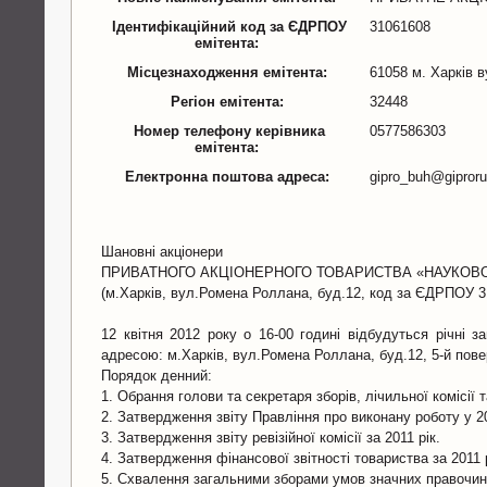
Ідентифікаційний код за ЄДРПОУ
31061608
емітента:
Місцезнаходження емітента:
61058 м. Харків 
Регіон емітента:
32448
Номер телефону керівника
0577586303
емітента:
Електронна поштова адреса:
gipro_buh@gipror
Шановні акціонери
ПРИВАТНОГО АКЦІОНЕРНОГО ТОВАРИСТВА «НАУКОВО
(м.Харків, вул.Ромена Роллана, буд.12, код за ЄДРПОУ 3
12 квітня 2012 року о 16-00 годині відбудуться річ
адресою: м.Харків, вул.Ромена Роллана, буд.12, 5-й пове
Порядок денний:
1. Обрання голови та секретаря зборів, лічильної комісії
2. Затвердження звіту Правління про виконану роботу у 20
3. Затвердження звіту ревізійної комісії за 2011 рік.
4. Затвердження фінансової звітності товариства за 2011 р
5. Cхвалення загальними зборами умов значних правочин