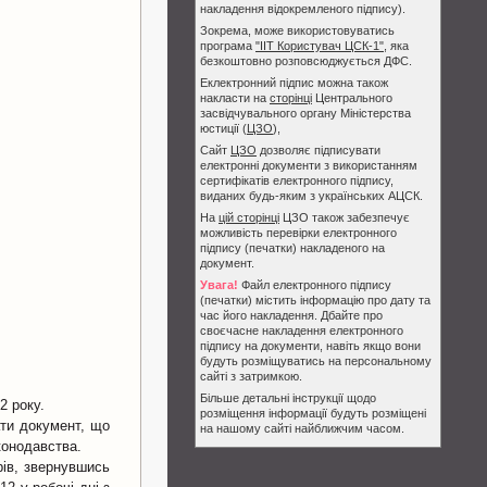
накладення відокремленого підпису).
Зокрема, може використовуватись
програма
"ІІТ Користувач ЦСК-1"
, яка
безкоштовно розповсюджується ДФС.
Еклектронний підпис можна також
накласти на
сторінці
Центрального
засвідчувального органу Міністерства
юстиції (
ЦЗО
),
Сайт
ЦЗО
дозволяє підписувати
електронні документи з використанням
сертифікатів електронного підпису,
виданих будь-яким з українських АЦСК.
На
цій сторінці
ЦЗО також забезпечує
можливість перевірки електронного
підпису (печатки) накладеного на
документ.
Увага!
Файл електронного підпису
(печатки) містить інформацію про дату та
час його накладення. Дбайте про
своєчасне накладення електронного
підпису на документи, навіть якщо вони
будуть розміщуватись на персональному
сайті з затримкою.
Більше детальні інструкції щодо
2 року.
розміщення інформації будуть розміщені
ати документ, що
на нашому сайті найближчим часом.
конодавства.
рів, звернувшись