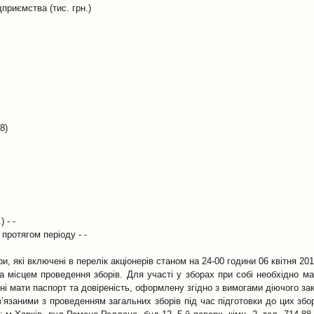
приємства (тис. грн.)
8)
 - -
протягом періоду - -
, які включені в перелік акціонерів станом на 24-00 години 06 квітня 201
 за місцем проведення зборів. Для участі у зборах при собі необхідно м
нні мати паспорт та довіреність, оформлену згідно з вимогами діючого за
язаними з проведенням загальних зборів під час підготовки до цих збо