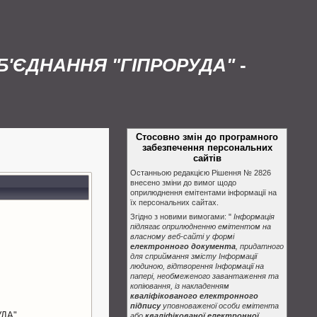
'ЄДНАННЯ "ГІПРОРУДА"
-
Стосовно змін до програмного
забезпечення персональних
сайтів
Останньою редакцією Рішення № 2826
внесено зміни до вимог щодо
оприлюднення емітентами інформації на
їх персональних сайтах.
Згідно з новими вимогами: "
Інформація
підлягає оприлюдненню емітентом на
власному веб-сайті у формі
електронного документа
, придатного
для сприймання змісту Інформації
людиною, відтворення Інформації на
папері, необмеженого завантаження та
копіювання, із накладенням
кваліфікованого електронного
підпису
уповноваженої особи емітента
ДА"
або
кваліфікованої електронної