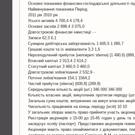
Основні показники фінансово-господарської діяльності під
Найменування показника Період
2011 рік 2010 рік
Усього активів 4 700,4 4 178,4
Основні засоби 2 898,4 3 075,0
Довгострокові фінансові інвестиції - -
Запаси 62,3 6,1
Сумарна дебіторська заборгованість 1 605,5 1 085,7
Грошові кошти та їх еквіваленти 3,3 1,6
Нерозподілений прибуток (непокриті збитки) (1 490,6) (889,
Власний капітал 2 013,4 2 614,2
Статутний капітал 3 460,0 3 460,0
Довгострокові зобов'язання 2 532,9 -
Поточні зобов'язання 154,1 1564,2
Чистий прибуток (збиток) (600,8) (289,9)
Середньорічна кількість акцій (шт.) 346 000 346 000
Кількість власних акцій, викуплених протягом періоду (шт.)
Загальна сума коштів, витрачених на викуп власних акцій 
Чисельність працівників на кінець періоду (осіб) 10 10
У загальних зборах мають право прийняти участь акціонери
Реєстрація акціонерів з 15-00 до 15-45 годин у день та
засвідчує особу (паспорт). Представники акціонерів пови
Акціонери мають право ознайомитися з документами, пов’