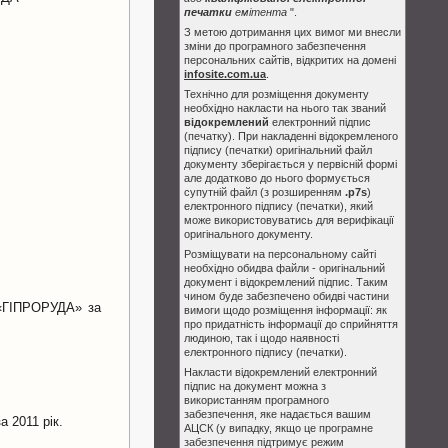
печатки
емітента
".
З метою дотримання цих вимог ми внесли
зміни до програмного забезпечення
персональних сайтів, відкритих на домені
infosite.com.ua
.
Технічно для розміщення документу
необхідно накласти на нього так званий
відокремлений
електронний підпис
(печатку). При накладенні відокремленого
підпису (печатки) оригінальний файл
документу зберігається у первісній формі
але додатково до нього формується
супутній файл (з розширенням
.p7s
)
електронного підпису (печатки), який
може використовуватись для верифікації
оригінального документу.
Розміщувати на персональному сайті
необхідно обидва файли - оригінальний
документ і відокремлений підпис. Таким
чином буде забезпечено обидві частини
 «ГІПРОРУДА» за
вимоги щодо розміщення інформації: як
про придатність інформації до сприйняття
людиною, так і щодо наявності
електронного підпису (печатки).
Накласти відокремлений електронний
підпис на документ можна з
використанням програмного
забезпечення, яке надається вашим
а 2011 рік.
АЦСК (у випадку, якщо це програмне
забезпечення підтримує режим