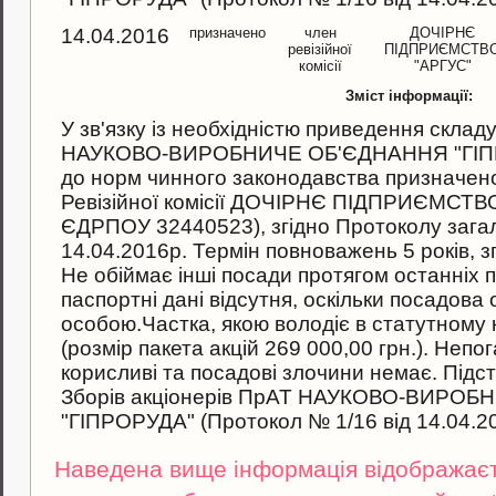
14.04.2016
призначено
член
ДОЧІРНЄ
ревізійної
ПІДПРИЄМСТВ
комісії
"АРГУС"
Зміст інформації:
У зв'язку iз необхiднiстю приведення скла
НАУКОВО-ВИРОБНИЧЕ ОБ'ЄДНАННЯ "ГІПРОР
до норм чинного законодавства призначен
Ревізійної комісії ДОЧІРНЄ ПІДПРИЄМСТВО
ЄДРПОУ 32440523), згiдно Протоколу загал
14.04.2016р. Термiн повноважень 5 років, з
Не обiймає інші посади протягом останніх п
паспортнi данi вiдсутня, оскiльки посадов
особою.Частка, якою володіє в статутному 
(розмір пакета акцiй 269 000,00 грн.). Непо
корисливi та посадовi злочини немає. Пiдс
Зборiв акцiонерiв ПрАТ НАУКОВО-ВИРО
"ГІПРОРУДА" (Протокол № 1/16 вiд 14.04.20
Наведена вище інформація відображаєть