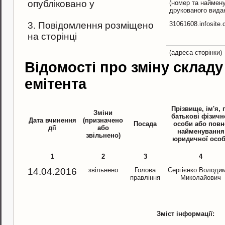
опубліковано у
(номер та наймен
друкованого вида
3. Повідомлення розміщено
31061608.infosite
на сторінці
(адреса сторінки)
Відомості про зміну складу
емітента
Прізвище, ім'я, 
Зміни
батькові фізичн
Дата вчинення
(призначено
Посада
особи або повн
дії
або
найменування
звільнено)
юридичної осо
1
2
3
4
14.04.2016
звільнено
Голова
Сергієнко Володи
правління
Миколайович
Зміст інформації: