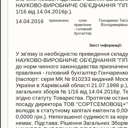
НАУКОВО-ВИРОБНИЧЕ ОБ'ЄДНАННЯ "ГІПР
1/16 вiд 14.04.2016р.).
14.04.2016
призначено
член
Гончаренко Таїсі
правління
Володимирівна
- головний
бухгалтер
Зміст інформації:
У зв'язку iз необхiднiстю приведення скла
НАУКОВО-ВИРОБНИЧЕ ОБ'ЄДНАННЯ "ГІПРОР
до норм чинного законодавства призначен
правління - головний бухгалтер Гончаренк
(паспорт: серiя МК № 910233 виданий Мо
України в Харківській області 21.07.1998 р.)
загальних зборів № 1/16 вiд 14.04.2016р. Т
згiдно статуту Товариства. Протягом останн
посаду директора ТОВ "СОРТСЕМОВОЩ+" (м
володіє в статутному капiталi емiтента 0,0
0,0000 грн.). Непогашеної судимостi за кор
немає. Пiдстава: Рiшення Загальних Зборiв