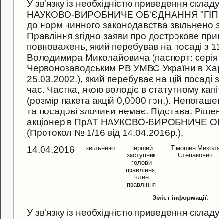
У зв'язку iз необхiднiстю приведення скла
НАУКОВО-ВИРОБНИЧЕ ОБ'ЄДНАННЯ "ГІПРОР
до норм чинного законодавства звiльнено 
Правління згiдно заяви про дострокове пр
повноважень, який перебував на посаді з 1
Володимира Миколайовича (паспорт: серi
Червонозаводським РВ УМВС України в Харк
25.03.2002.), який перебуває на цiй посадi 
час. Частка, якою володіє в статутному кап
(розмір пакета акцiй 0,0000 грн.). Непогаше
та посадовi злочини немає. Пiдстава: Рiше
акцiонерiв ПрАТ НАУКОВО-ВИРОБНИЧЕ О
(Протокол № 1/16 вiд 14.04.2016р.).
14.04.2016
звільнено
перший
Тімошин Микол
заступник
Степанович
голови
правління,
член
правління
Зміст інформації:
У зв'язку iз необхiднiстю приведення скла