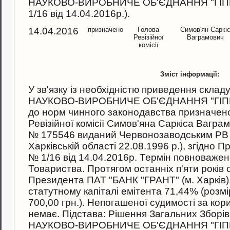
НАУКОВО-ВИРОБНИЧЕ ОБ'ЄДНАННЯ "ГІПР
1/16 вiд 14.04.2016р.).
14.04.2016
призначено
Голова
Симов'ян Саркі
Ревізійної
Ваграмович
комісії
Зміст інформації:
У зв'язку iз необхiднiстю приведення скла
НАУКОВО-ВИРОБНИЧЕ ОБ'ЄДНАННЯ "ГІПРОР
до норм чинного законодавства призначен
Ревізійної комісії Симов'яна Саркіса Вагра
№ 175546 виданий Червонозаводським РВ 
Харківській області 22.08.1996 р.), згiдно 
№ 1/16 вiд 14.04.2016р. Термiн повноважень 
Товариства. Протягом останнiх п'яти рокiв
Президента ПАТ "БАНК "ГРАНТ" (м. Харкiв).
статутному капiталi емiтента 71,44% (розмі
700,00 грн.). Непогашеної судимостi за кор
немає. Пiдстава: Рiшення Загальних Зборiв
НАУКОВО-ВИРОБНИЧЕ ОБ'ЄДНАННЯ "ГІПР