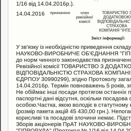
1/16 вiд 14.04.2016р.).
14.04.2016
призначено
член
ТОВАРИСТВО 
ревізійної
ДОДАТКОВОЮ
комісії
ВІДПОВІДАЛЬНІ
СТРАХОВА
КОМПАНІЯ "ІНТЕ
Зміст інформації:
У зв'язку iз необхiднiстю приведення скла
НАУКОВО-ВИРОБНИЧЕ ОБ'ЄДНАННЯ "ГІПРОР
до норм чинного законодавства призначен
Ревізійної комісії ТОВАРИСТВО З ДОДАТ
ВІДПОВІДАЛЬНІСТЮ СТРАХОВА КОМПАНІЯ 
ЄДРПОУ 30990299), згiдно Протоколу загал
14.04.2016р. Термiн повноважень 5 років, з
Не обiймає інші посади протягом останніх п
паспортнi данi вiдсутня, оскiльки посадов
особою.Частка, якою володіє в статутному 
(розмір пакета акцiй 45 430,00 грн.). Непог
корисливi та посадовi злочини немає. Пiдс
Зборiв акцiонерiв ПрАТ НАУКОВО-ВИРО
"ГІПРОРУДА" (Протокол № 1/16 вiд 14.04.20