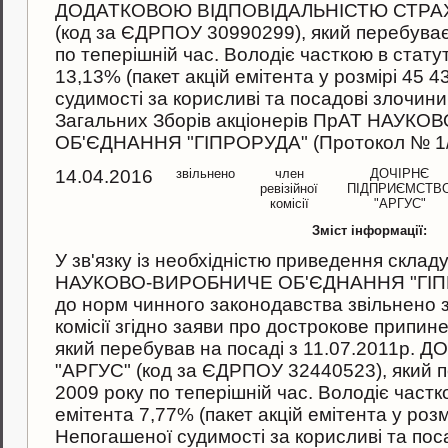
ДОДАТКОВОЮ ВІДПОВІДАЛЬНІСТЮ СТРАХ
(код за ЄДРПОУ 30990299), який перебуває 
по теперiшнiй час. Володiє часткою в стату
13,13% (пакет акцiй емiтента у розмiрi 45 4
судимостi за корисливi та посадовi злочин
Загальних Зборiв акцiонерiв ПрАТ НАУК
ОБ'ЄДНАННЯ "ГІПРОРУДА" (Протокол № 1/16
14.04.2016
звільнено
член
ДОЧІРНЄ
ревізійної
ПІДПРИЄМСТВ
комісії
"АРГУС"
Зміст інформації:
У зв'язку iз необхiднiстю приведення складу
НАУКОВО-ВИРОБНИЧЕ ОБ'ЄДНАННЯ "ГІПРОР
до норм чинного законодавства звiльнено з
комісії згiдно заяви про дострокове припи
який перебував на посаді з 11.07.2011р
"АРГУС" (код за ЄДРПОУ 32440523), який пе
2009 року по теперiшнiй час. Володiє частк
емiтента 7,77% (пакет акцiй емiтента у розмi
Непогашеної судимостi за корисливi та пос