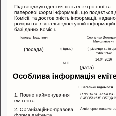
Підтверджую ідентичність електронної та
паперової форм інформації, що подається 
Комісії, та достовірність інформації, надано
розкриття в загальнодоступній інформаційн
базі даних Комісії.
Голова Правління
Сергієнко Володи
Миколайович
(посада)
(підпис)
(прізвище та ініці
керівника)
14.04.2016
М.П.
(дата)
Особлива інформація еміт
I. Загальні відомості
1. Повне найменування
ПРИВАТНЕ АКЦІОНЕ
ВИРОБНИЧЕ ОБ'ЄДНА
емітента
2. Організаційно-правова
Акціонерне товариств
форма емітента