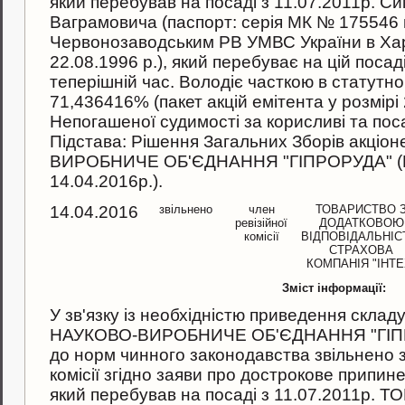
який перебував на посаді з 11.07.2011р. С
Ваграмовича (паспорт: серiя МК № 175546
Червонозаводським РВ УМВС України в Харк
22.08.1996 р.), який перебуває на цiй посад
теперiшнiй час. Володiє часткою в статутно
71,436416% (пакет акцiй емiтента у розмiрi 
Непогашеної судимостi за корисливi та пос
Пiдстава: Рiшення Загальних Зборiв акцiо
ВИРОБНИЧЕ ОБ'ЄДНАННЯ "ГІПРОРУДА" (Пр
14.04.2016р.).
14.04.2016
звільнено
член
ТОВАРИСТВО 
ревізійної
ДОДАТКОВОЮ
комісії
ВІДПОВІДАЛЬНІ
СТРАХОВА
КОМПАНІЯ "ІНТЕ
Зміст інформації:
У зв'язку iз необхiднiстю приведення складу
НАУКОВО-ВИРОБНИЧЕ ОБ'ЄДНАННЯ "ГІПРОР
до норм чинного законодавства звiльнено з
комісії згiдно заяви про дострокове припи
який перебував на посаді з 11.07.2011р.