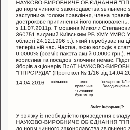
НАУКОВО-ВИРОБНИЧЕ ОБ'ЄДНАННЯ "ГІПРОР
до норм чинного законодавства звiльнено 
заступника голови правління, члена правлін
дострокове припинення його повноважень, 
з 11.07.2011р. Тімошина Миколи Степанови
360751 виданий Київським РВ ХМУ УМВС Ук
області 24.12.1996 р.), який перебуває на ц
теперiшнiй час. Частка, якою володіє в стат
0,0000% (розмір пакета акцiй 0,0000 грн.).
корисливi та посадовi злочини немає. Пiдс
Зборiв акцiонерiв ПрАТ НАУКОВО-ВИРО
"ГІПРОРУДА" (Протокол № 1/16 вiд 14.04.20
14.04.2016
звільнено
член
Гончаренко Таїсі
правління
Володимирівна
- головний
бухгалтер
Зміст інформації:
У зв'язку iз необхiднiстю приведення скла
НАУКОВО-ВИРОБНИЧЕ ОБ'ЄДНАННЯ "ГІПРОР
до норм чинного законодавства звiльнено з