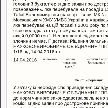
головний бухгалтер згiдно заяви про дост
повноважень, яка перебувала на посаді з 1
Таїсії Володимирівни (паспорт: серiя МК 
Московським ХМУ УМВС України в Харківські
яка перебуває на цiй посадi з 2001 року по 
якою володіє в статутному капiталi емiтент
акцiй 0,0000 грн.). Непогашеної судимостi з
злочини немає. Пiдстава: Рiшення Загальни
НАУКОВО-ВИРОБНИЧЕ ОБ'ЄДНАННЯ "ГІПР
1/16 вiд 14.04.2016р.).
14.04.2016
звільнено
Голова
Симов'ян Саркі
ревізійної
Ваграмович
комісії
Зміст інформації:
У зв'язку iз необхiднiстю приведення складу
НАУКОВО-ВИРОБНИЧЕ ОБ'ЄДНАННЯ "ГІПРОР
до норм чинного законодавства звiльнено з
комісії згiдно заяви про дострокове припи