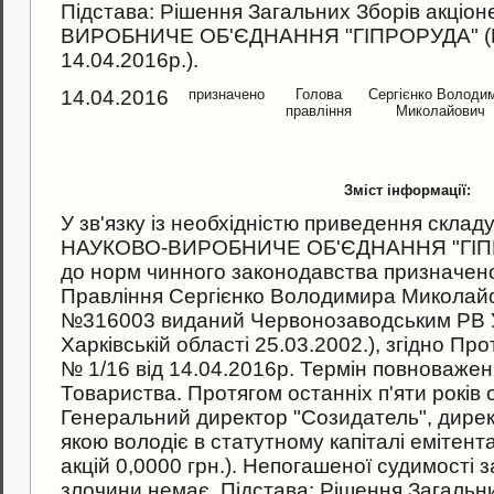
Пiдстава: Рiшення Загальних Зборiв акцiо
ВИРОБНИЧЕ ОБ'ЄДНАННЯ "ГІПРОРУДА" (Пр
14.04.2016р.).
14.04.2016
призначено
Голова
Сергієнко Володи
правління
Миколайович
Зміст інформації:
У зв'язку iз необхiднiстю приведення скла
НАУКОВО-ВИРОБНИЧЕ ОБ'ЄДНАННЯ "ГІПРОР
до норм чинного законодавства призначен
Правління Сергієнко Володимира Миколайо
№316003 виданий Червонозаводським РВ 
Харківській області 25.03.2002.), згiдно Пр
№ 1/16 вiд 14.04.2016р. Термiн повноважень 
Товариства. Протягом останнiх п'яти рокiв
Генеральний директор "Созидатель", дире
якою володіє в статутному капiталi емiтент
акцiй 0,0000 грн.). Непогашеної судимостi з
злочини немає. Пiдстава: Рiшення Загальни