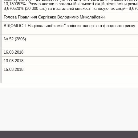
13,130057%. Розмiр частки в загальнiй кiлькостi акцiй пiсля змiни розм
Голова Правління Сергієнко Володимир Миколайович
ВІДОМОСТІ Національної комісії з цінних паперів та фондового ринку
№ 52 (2805)
16.03.2018
13.03.2018
15.03.2018