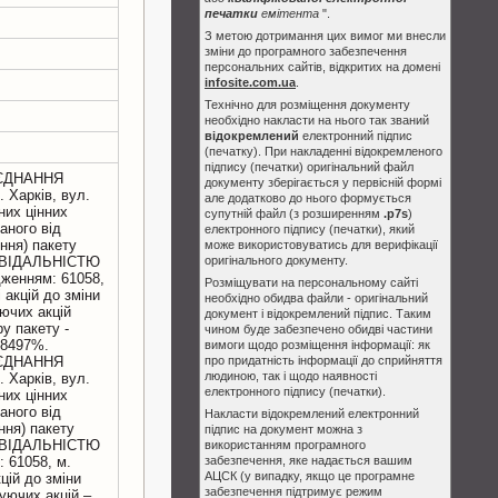
печатки
емітента
".
З метою дотримання цих вимог ми внесли
зміни до програмного забезпечення
персональних сайтів, відкритих на домені
infosite.com.ua
.
Технічно для розміщення документу
необхідно накласти на нього так званий
відокремлений
електронний підпис
(печатку). При накладенні відокремленого
підпису (печатки) оригінальний файл
ЄДНАННЯ
документу зберігається у первісній формі
 Харків, вул.
але додатково до нього формується
них цінних
супутній файл (з розширенням
.p7s
)
аного від
електронного підпису (печатки), який
ння) пакету
може використовуватись для верифікації
ОВІДАЛЬНІСТЮ
оригінального документу.
женням: 61058,
Розміщувати на персональному сайті
 акцiй до змiни
необхідно обидва файли - оригінальний
уючих акцій
документ і відокремлений підпис. Таким
ру пакету -
чином буде забезпечено обидві частини
118497%.
вимоги щодо розміщення інформації: як
ЄДНАННЯ
про придатність інформації до сприйняття
людиною, так і щодо наявності
 Харків, вул.
електронного підпису (печатки).
них цінних
аного від
Накласти відокремлений електронний
ння) пакету
підпис на документ можна з
ОВІДАЛЬНІСТЮ
використанням програмного
 61058, м.
забезпечення, яке надається вашим
АЦСК (у випадку, якщо це програмне
цiй до змiни
забезпечення підтримує режим
суючих акцій –