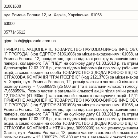
31061608
вул.Ромена Ролана,12, м. Харків, Харківська, 61058
63000
0577146612
gipro_buh@giproruda.com.ua
ПРИВАТНЕ АКЦІОНЕРНЕ ТОВАРИСТВО НАУКОВО-ВИРОБНИЧЕ ОБ'
"ГІПРОРУДА" (код ЄДРПОУ 31061608) за місцезнаходженням: 61058, м.
Ромена Ролана, 12, повідомляє, що на підставі реєстру власників імен
паперів, складеного ПАТ "НДУ" на облікову дату 01.03.2018 р. та отрим
Депозитарію 12.03.2018 р., стала відома інформація про зміну (збільше
акцій, а саме: юридична особа ТОВАРИСТВО З ДОДАТКОВОЮ ВІДП
СТРАХОВА КОМПАНІЯ "ГРАНТСЕРВІС" (код 21213705) за місцезнаход
м. Харків, вул. Ромена Роллана, 12, розмiр частки в загальнiй кiлькостi
розмiру пакету – 7,658959% (26 500 шт.) та в загальнiй кiлькостi голос
-7,658959%. Розмiр частки в загальнiй кiлькостi акцiй пiсля змiни розмi
12,118497% (41 930шт.) та в загальнiй кiлькостi голосуючих акцій -12,
ПРИВАТНЕ АКЦІОНЕРНЕ ТОВАРИСТВО НАУКОВО-ВИРОБНИЧЕ ОБ'
"ГІПРОРУДА" (код ЄДРПОУ 31061608) за місцезнаходженням: 61058, м.
Ромена Ролана, 12, повідомляє, що на підставі реєстру власників імен
паперів, складеного ПАТ "НДУ" на облікову дату 01.03.2018 р. та отрим
Депозитарію 12.03.2018 р., стала відома інформація про зміну (зменше
акцій, а саме: юридична особа ТОВАРИСТВО З ДОДАТКОВОЮ ВІДП
СТРАХОВА КОМПАНІЯ «ІНТЕХ» (код 30990299) за місцезнаходженням:
Харків, вул. Ромена Роллана, 12, розмiр частки в загальнiй кiлькостi ак
розмiру пакету – 13,130057% (45 430 шт.) та в загальнiй кiлькостi голо