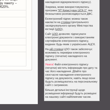
накладення відокремленого підпису).
iру пакету –
Зокрема, може використовуватись
програма
"ІІТ Користувач ЦСК-1"
, яка
безкоштовно розповсюджується ДФС.
Еклектронний підпис можна також
накласти на
сторінці
Центрального
засвідчувального органу Міністерства
юстиції (
ЦЗО
),
Сайт
ЦЗО
дозволяє підписувати
електронні документи з використанням
сертифікатів електронного підпису,
виданих будь-яким з українських АЦСК.
На
цій сторінці
ЦЗО також забезпечує
можливість перевірки електронного
підпису (печатки) накладеного на
документ.
Увага!
Файл електронного підпису
(печатки) містить інформацію про дату та
час його накладення. Дбайте про
своєчасне накладення електронного
підпису на документи, навіть якщо вони
будуть розміщуватись на персональному
сайті з затримкою.
Більше детальні інструкції щодо
розміщення інформації будуть розміщені
на нашому сайті найближчим часом.