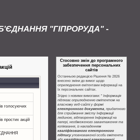
'ЄДНАННЯ "ГІПРОРУДА"
-
Стосовно змін до програмного
забезпечення персональних
акцій
сайтів
Останньою редакцією Рішення № 2826
внесено зміни до вимог щодо
оприлюднення емітентами інформації на
їх персональних сайтах.
Згідно з новими вимогами: "
Інформація
підлягає оприлюдненню емітентом на
власному веб-сайті у формі
ків голосуючих
електронного документа
, придатного
для сприймання змісту Інформації
людиною, відтворення Інформації на
ів простих акцій
папері, необмеженого завантаження та
копіювання, із накладенням
кваліфікованого електронного
ЄДНАННЯ
підпису
уповноваженої особи емітента
або
кваліфікованої електронної