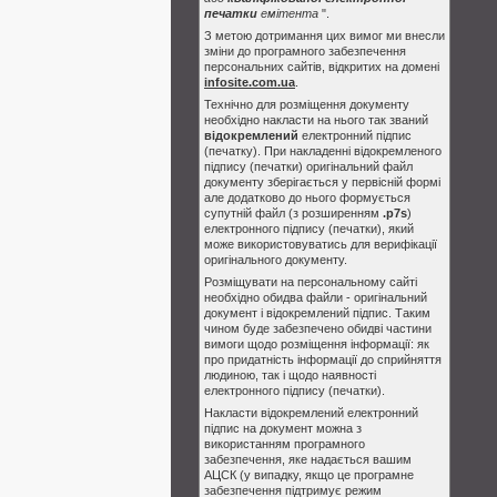
печатки
емітента
".
З метою дотримання цих вимог ми внесли
зміни до програмного забезпечення
персональних сайтів, відкритих на домені
infosite.com.ua
.
Технічно для розміщення документу
необхідно накласти на нього так званий
відокремлений
електронний підпис
(печатку). При накладенні відокремленого
підпису (печатки) оригінальний файл
документу зберігається у первісній формі
але додатково до нього формується
супутній файл (з розширенням
.p7s
)
електронного підпису (печатки), який
може використовуватись для верифікації
оригінального документу.
Розміщувати на персональному сайті
необхідно обидва файли - оригінальний
документ і відокремлений підпис. Таким
чином буде забезпечено обидві частини
вимоги щодо розміщення інформації: як
про придатність інформації до сприйняття
людиною, так і щодо наявності
електронного підпису (печатки).
Накласти відокремлений електронний
підпис на документ можна з
використанням програмного
забезпечення, яке надається вашим
АЦСК (у випадку, якщо це програмне
забезпечення підтримує режим