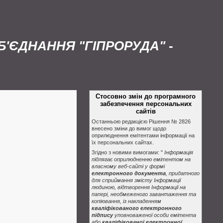
'ЄДНАННЯ "ГІПРОРУДА"
-
Стосовно змін до програмного
забезпечення персональних
сайтів
Останньою редакцією Рішення № 2826
внесено зміни до вимог щодо
оприлюднення емітентами інформації на
їх персональних сайтах.
Згідно з новими вимогами: "
Інформація
підлягає оприлюдненню емітентом на
власному веб-сайті у формі
електронного документа
, придатного
для сприймання змісту Інформації
людиною, відтворення Інформації на
папері, необмеженого завантаження та
копіювання, із накладенням
кваліфікованого електронного
підпису
уповноваженої особи емітента
або
кваліфікованої електронної