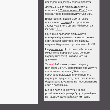
накладення відокремленого підпису).
Зокрема, може використовуватись
програма
"ІІТ Користувач ЦСК-1"
, яка
безкоштовно розповсюджується ДФС.
Еклектронний підпис можна також
накласти на
сторінці
Центрального
засвідчувального органу Міністерства
юстиції (
ЦЗО
),
Сайт
ЦЗО
дозволяє підписувати
електронні документи з використанням
сертифікатів електронного підпису,
виданих будь-яким з українських АЦСК.
На
цій сторінці
ЦЗО також забезпечує
можливість перевірки електронного
підпису (печатки) накладеного на
документ.
Увага!
Файл електронного підпису
(печатки) містить інформацію про дату та
час його накладення. Дбайте про
своєчасне накладення електронного
підпису на документи, навіть якщо вони
будуть розміщуватись на персональному
сайті з затримкою.
Більше детальні інструкції щодо
розміщення інформації будуть розміщені
на нашому сайті найближчим часом.