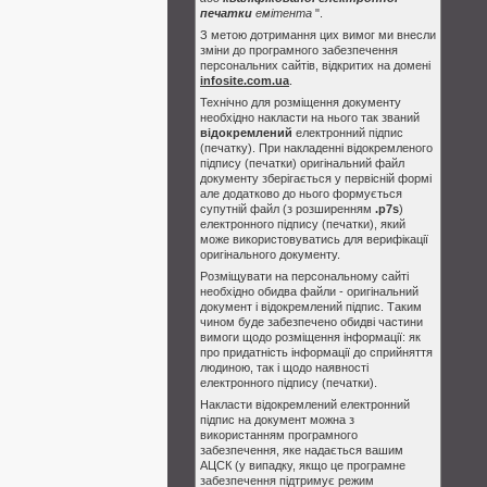
печатки
емітента
".
З метою дотримання цих вимог ми внесли
зміни до програмного забезпечення
персональних сайтів, відкритих на домені
infosite.com.ua
.
Технічно для розміщення документу
необхідно накласти на нього так званий
відокремлений
електронний підпис
(печатку). При накладенні відокремленого
підпису (печатки) оригінальний файл
документу зберігається у первісній формі
але додатково до нього формується
супутній файл (з розширенням
.p7s
)
електронного підпису (печатки), який
може використовуватись для верифікації
оригінального документу.
Розміщувати на персональному сайті
необхідно обидва файли - оригінальний
документ і відокремлений підпис. Таким
чином буде забезпечено обидві частини
вимоги щодо розміщення інформації: як
про придатність інформації до сприйняття
людиною, так і щодо наявності
електронного підпису (печатки).
Накласти відокремлений електронний
підпис на документ можна з
використанням програмного
забезпечення, яке надається вашим
АЦСК (у випадку, якщо це програмне
забезпечення підтримує режим