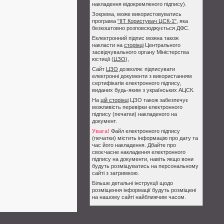
накладення відокремленого підпису).
Зокрема, може використовуватись
програма
"ІІТ Користувач ЦСК-1"
, яка
безкоштовно розповсюджується ДФС.
Еклектронний підпис можна також
накласти на
сторінці
Центрального
засвідчувального органу Міністерства
юстиції (
ЦЗО
),
Сайт
ЦЗО
дозволяє підписувати
електронні документи з використанням
сертифікатів електронного підпису,
виданих будь-яким з українських АЦСК.
На
цій сторінці
ЦЗО також забезпечує
можливість перевірки електронного
підпису (печатки) накладеного на
документ.
Увага!
Файл електронного підпису
(печатки) містить інформацію про дату та
час його накладення. Дбайте про
своєчасне накладення електронного
підпису на документи, навіть якщо вони
будуть розміщуватись на персональному
сайті з затримкою.
Більше детальні інструкції щодо
розміщення інформації будуть розміщені
на нашому сайті найближчим часом.