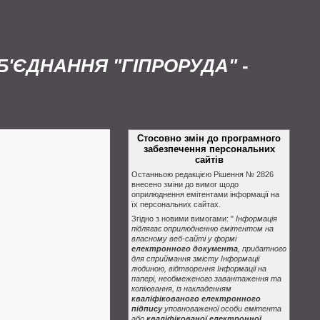
'ЄДНАННЯ "ГІПРОРУДА"
-
Стосовно змін до програмного
забезпечення персональних
сайтів
Останньою редакцією Рішення № 2826
внесено зміни до вимог щодо
оприлюднення емітентами інформації на
їх персональних сайтах.
Згідно з новими вимогами: "
Інформація
підлягає оприлюдненню емітентом на
власному веб-сайті у формі
електронного документа
, придатного
для сприймання змісту Інформації
людиною, відтворення Інформації на
папері, необмеженого завантаження та
копіювання, із накладенням
кваліфікованого електронного
підпису
уповноваженої особи емітента
або
кваліфікованої електронної