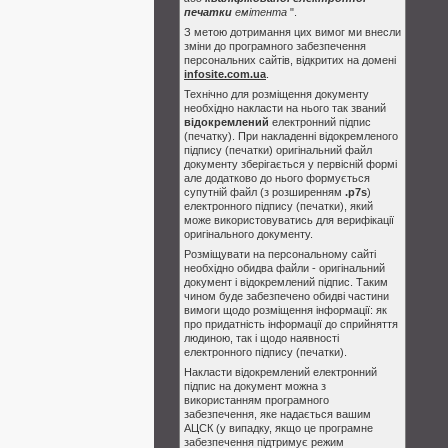
печатки
емітента
".
З метою дотримання цих вимог ми внесли
зміни до програмного забезпечення
персональних сайтів, відкритих на домені
infosite.com.ua
.
Технічно для розміщення документу
необхідно накласти на нього так званий
відокремлений
електронний підпис
(печатку). При накладенні відокремленого
підпису (печатки) оригінальний файл
документу зберігається у первісній формі
але додатково до нього формується
супутній файл (з розширенням
.p7s
)
електронного підпису (печатки), який
може використовуватись для верифікації
оригінального документу.
Розміщувати на персональному сайті
необхідно обидва файли - оригінальний
документ і відокремлений підпис. Таким
чином буде забезпечено обидві частини
вимоги щодо розміщення інформації: як
про придатність інформації до сприйняття
людиною, так і щодо наявності
електронного підпису (печатки).
Накласти відокремлений електронний
підпис на документ можна з
використанням програмного
забезпечення, яке надається вашим
АЦСК (у випадку, якщо це програмне
забезпечення підтримує режим