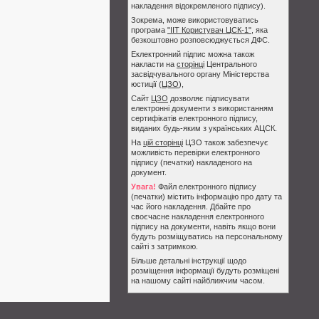
накладення відокремленого підпису).
Зокрема, може використовуватись
програма
"ІІТ Користувач ЦСК-1"
, яка
безкоштовно розповсюджується ДФС.
Еклектронний підпис можна також
накласти на
сторінці
Центрального
засвідчувального органу Міністерства
юстиції (
ЦЗО
),
Сайт
ЦЗО
дозволяє підписувати
електронні документи з використанням
сертифікатів електронного підпису,
виданих будь-яким з українських АЦСК.
На
цій сторінці
ЦЗО також забезпечує
можливість перевірки електронного
підпису (печатки) накладеного на
документ.
Увага!
Файл електронного підпису
(печатки) містить інформацію про дату та
час його накладення. Дбайте про
своєчасне накладення електронного
підпису на документи, навіть якщо вони
будуть розміщуватись на персональному
сайті з затримкою.
Більше детальні інструкції щодо
розміщення інформації будуть розміщені
на нашому сайті найближчим часом.