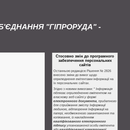
'ЄДНАННЯ "ГІПРОРУДА"
-
Стосовно змін до програмного
забезпечення персональних
сайтів
Останньою редакцією Рішення № 2826
внесено зміни до вимог щодо
оприлюднення емітентами інформації на
їх персональних сайтах.
Згідно з новими вимогами: "
Інформація
підлягає оприлюдненню емітентом на
власному веб-сайті у формі
електронного документа
, придатного
для сприймання змісту Інформації
людиною, відтворення Інформації на
папері, необмеженого завантаження та
копіювання, із накладенням
кваліфікованого електронного
підпису
уповноваженої особи емітента
або
кваліфікованої електронної